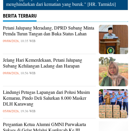
menghindarkan dari kematian yang buruk." [HR. Tarmidzi]
BERITA TERBARU
Petani Jalupang Meradang, DPRD Subang Minta
Pemda Turun Tangan dan Buka Status Lahan
09/08/2026,
10:35 WIB
Jelang Hari Kemerdekaan, Petani Jalupang
Subang Kehilangan Ladang dan Harapan
09/08/2026,
10:56 WIB
Lindungi Petugas Lapangan dari Polusi Musim
Kemarau, Pindo Deli Salurkan 8.000 Masker
DLH Karawang
05/08/2026,
19:36 WIB
Pergantian Ketua Alumni GMNI Purwakarta
Sukses di Gelar Melalui Konfercab Ke III