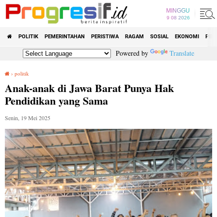
MINGGU
9 08 2026
POLITIK
PEMERINTAHAN
PERISTIWA
RAGAM
SOSIAL
EKONOMI
PEN
Powered by
Translate
›
politik
Anak-anak di Jawa Barat Punya Hak Pendidikan yang Sama
Anak-anak di Jawa Barat Punya Hak
Pendidikan yang Sama
Senin, 19 Mei 2025