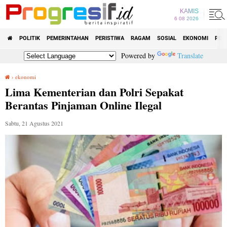
KAMIS
6 08 2026
POLITIK
PEMERINTAHAN
PERISTIWA
RAGAM
SOSIAL
EKONOMI
PEN
Powered by
Translate
›
ekonomi
Lima Kementerian dan Polri Sepakat Berantas Pinjaman Online Ilegal
Lima Kementerian dan Polri Sepakat
Berantas Pinjaman Online Ilegal
Sabtu, 21 Agustus 2021