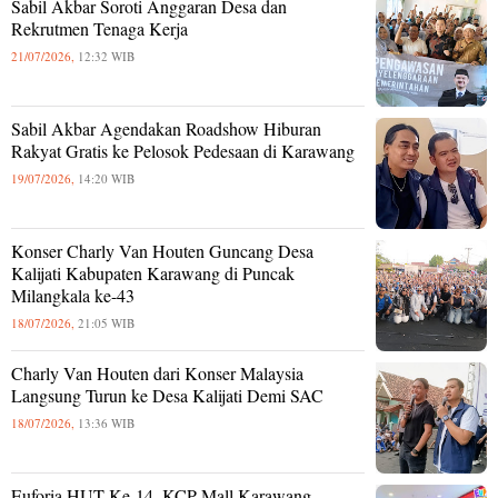
Sabil Akbar Soroti Anggaran Desa dan
Rekrutmen Tenaga Kerja
21/07/2026,
12:32 WIB
Sabil Akbar Agendakan Roadshow Hiburan
Rakyat Gratis ke Pelosok Pedesaan di Karawang
19/07/2026,
14:20 WIB
Konser Charly Van Houten Guncang Desa
Kalijati Kabupaten Karawang di Puncak
Milangkala ke-43
18/07/2026,
21:05 WIB
Charly Van Houten dari Konser Malaysia
Langsung Turun ke Desa Kalijati Demi SAC
18/07/2026,
13:36 WIB
Euforia HUT Ke-14, KCP Mall Karawang