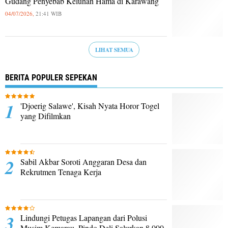
Gudang Penyebab Keluhan Hama di Karawang
04/07/2026,
21:41 WIB
LIHAT SEMUA
BERITA POPULER SEPEKAN
'Djoerig Salawe', Kisah Nyata Horor Togel
yang Difilmkan
Sabil Akbar Soroti Anggaran Desa dan
Rekrutmen Tenaga Kerja
Lindungi Petugas Lapangan dari Polusi
Musim Kemarau, Pindo Deli Salurkan 8.000