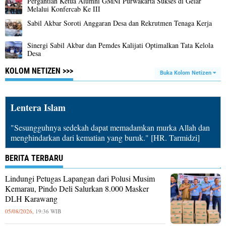
Pergantian Ketua Alumni GMNI Purwakarta Sukses di Gelar
Melalui Konfercab Ke III
Sabil Akbar Soroti Anggaran Desa dan Rekrutmen Tenaga Kerja
Sinergi Sabil Akbar dan Pemdes Kalijati Optimalkan Tata Kelola
Desa
KOLOM NETIZEN >>>
Buka Kolom Netizen
Lentera Islam
"Sesungguhnya sedekah dapat memadamkan murka Allah dan
menghindarkan dari kematian yang buruk." [HR. Tarmidzi]
BERITA TERBARU
Lindungi Petugas Lapangan dari Polusi Musim
Kemarau, Pindo Deli Salurkan 8.000 Masker
DLH Karawang
05/08/2026,
19:36 WIB