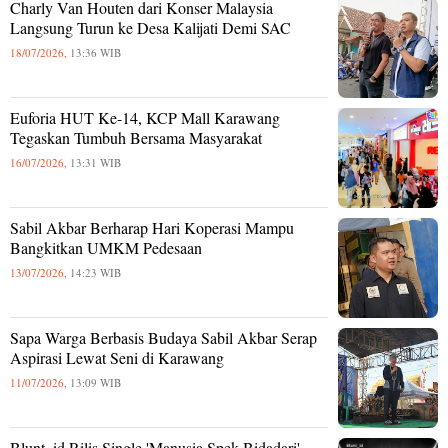
Charly Van Houten dari Konser Malaysia
Langsung Turun ke Desa Kalijati Demi SAC
18/07/2026,
13:36 WIB
Euforia HUT Ke-14, KCP Mall Karawang
Tegaskan Tumbuh Bersama Masyarakat
16/07/2026,
13:31 WIB
Sabil Akbar Berharap Hari Koperasi Mampu
Bangkitkan UMKM Pedesaan
13/07/2026,
14:23 WIB
Sapa Warga Berbasis Budaya Sabil Akbar Serap
Aspirasi Lewat Seni di Karawang
11/07/2026,
13:09 WIB
Blunt_id Rilis Single 'Manusia Spek Bidadari',