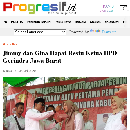
KAMIS
6 08 2026
POLITIK
PEMERINTAHAN
PERISTIWA
RAGAM
SOSIAL
EKONOMI
PEN
Powered by
Translate
›
politik
Jimmy dan Gina Dapat Restu Ketua DPD Gerindra Jawa Barat
Jimmy dan Gina Dapat Restu Ketua DPD
Gerindra Jawa Barat
Kamis, 30 Januari 2020