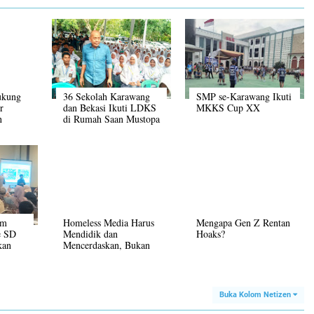
ukung
36 Sekolah Karawang
SMP se-Karawang Ikuti
r
dan Bekasi Ikuti LDKS
MKKS Cup XX
n
di Rumah Saan Mustopa
am
Homeless Media Harus
Mengapa Gen Z Rentan
e SD
Mendidik dan
Hoaks?
kan
Mencerdaskan, Bukan
wang
Informasi Hoaks
Buka Kolom Netizen