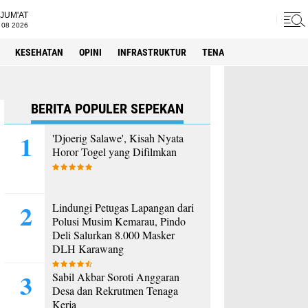
JUM'AT
 08 2026
KESEHATAN
OPINI
INFRASTRUKTUR
TENAGA KERJA
SPORT
BERITA POPULER SEPEKAN
'Djoerig Salawe', Kisah Nyata
Horor Togel yang Difilmkan
Lindungi Petugas Lapangan dari
Polusi Musim Kemarau, Pindo
Deli Salurkan 8.000 Masker
DLH Karawang
Sabil Akbar Soroti Anggaran
Desa dan Rekrutmen Tenaga
Kerja