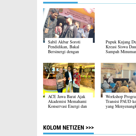
Sabil Akbar Soroti
Pupuk Kujang D
Pendidikan, Bakal
Kreasi Siswa Dau
Bersinergi dengan
Sampah Minuma
Eksekutif dan Legislatif
Kemasan
Daerah
ACE Jawa Barat Ajak
Workshop Progr
Akademisi Memahami
Transisi PAUD k
Konservasi Energi dan
yang Menyenang
Manajemen Fasilitas
Disdikpora Kara
KOLOM NETIZEN >>>