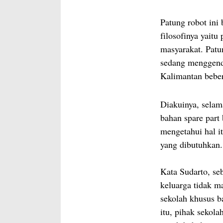
Patung robot ini
filosofinya yaitu
masyarakat. Patun
sedang menggendo
Kalimantan beber
Diakuinya, selam
bahan spare par
mengetahui hal i
yang dibutuhkan.
Kata Sudarto, seb
keluarga tidak m
sekolah khusus b
itu, pihak sekol