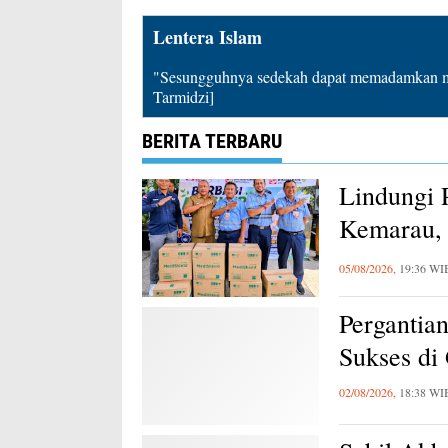
Lentera Islam
"Sesungguhnya sedekah dapat memadamkan mu
Tarmidzi]
BERITA TERBARU
Lindungi 
Kemarau, 
Karawang
05/08/2026,
19:36 WI
Pergantia
Sukses di
02/08/2026,
18:38 WI