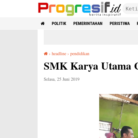
POLITIK
PEMERINTAHAN
PERISTIWA
›
headline
›
pendidikan
SMK Karya Utama Ciptakan Patung Robot Polisi
SMK Karya Utama Ci
Selasa, 25 Juni 2019