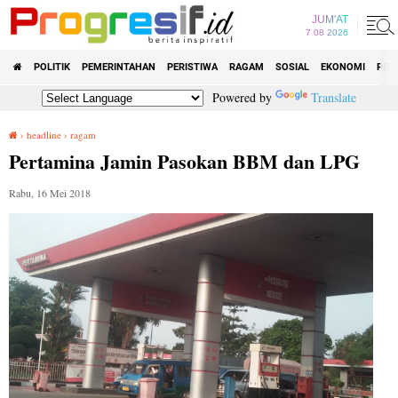
JUM'AT
7 08 2026
POLITIK
PEMERINTAHAN
PERISTIWA
RAGAM
SOSIAL
EKONOMI
PEN
Powered by
Translate
›
headline
›
ragam
Pertamina Jamin Pasokan BBM dan LPG
Pertamina Jamin Pasokan BBM dan LPG
Rabu, 16 Mei 2018