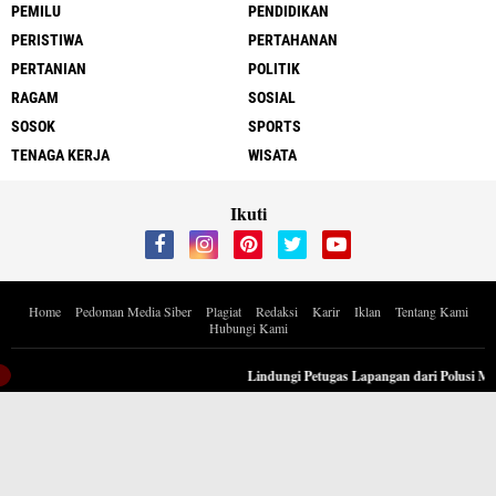
PEMILU
PENDIDIKAN
PERISTIWA
PERTAHANAN
PERTANIAN
POLITIK
RAGAM
SOSIAL
SOSOK
SPORTS
TENAGA KERJA
WISATA
Ikuti
Home
Pedoman Media Siber
Plagiat
Redaksi
Karir
Iklan
Tentang Kami
Hubungi Kami
Copyright ©
2026 Berita Inspiratif Progresif.id by ApoedCyber
Lindungi Petugas Lapangan dari Polusi Musi