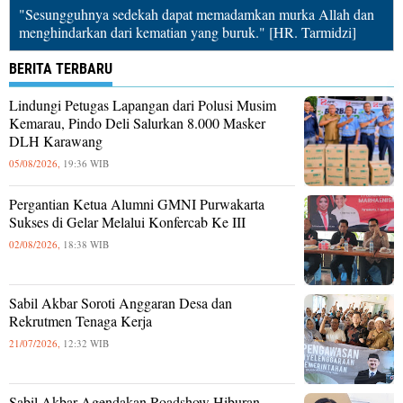
"Sesungguhnya sedekah dapat memadamkan murka Allah dan
menghindarkan dari kematian yang buruk." [HR. Tarmidzi]
BERITA TERBARU
Lindungi Petugas Lapangan dari Polusi Musim
Kemarau, Pindo Deli Salurkan 8.000 Masker
DLH Karawang
05/08/2026,
19:36 WIB
Pergantian Ketua Alumni GMNI Purwakarta
Sukses di Gelar Melalui Konfercab Ke III
02/08/2026,
18:38 WIB
Sabil Akbar Soroti Anggaran Desa dan
Rekrutmen Tenaga Kerja
21/07/2026,
12:32 WIB
Sabil Akbar Agendakan Roadshow Hiburan