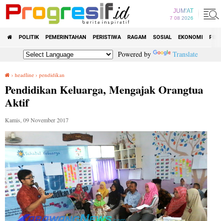
JUM'AT
7 08 2026
POLITIK
PEMERINTAHAN
PERISTIWA
RAGAM
SOSIAL
EKONOMI
PEN
Powered by
Translate
›
headline
›
pendidikan
Pendidikan Keluarga, Mengajak Orangtua Aktif
Pendidikan Keluarga, Mengajak Orangtua
Aktif
Kamis, 09 November 2017