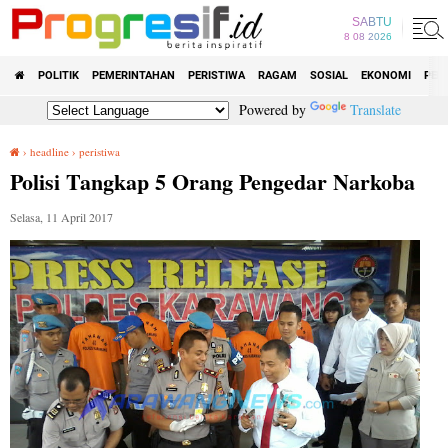
SABTU
8 08 2026
POLITIK
PEMERINTAHAN
PERISTIWA
RAGAM
SOSIAL
EKONOMI
PEN
Powered by
Translate
›
headline
›
peristiwa
Polisi Tangkap 5 Orang Pengedar Narkoba
Polisi Tangkap 5 Orang Pengedar Narkoba
Selasa, 11 April 2017