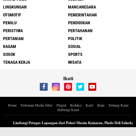
LINGKUNGAN
MANCANEGARA
OTOMOTIF
PEMERINTAHAN
PEMILU
PENDIDIKAN
PERISTIWA
PERTAHANAN
PERTANIAN
POLITIK
RAGAM
SOSIAL
SOSOK
SPORTS
TENAGA KERJA
WISATA
Ikuti
Home
Pedoman Media Siber
Plagiat
Redaksi
Karir
Iklan
Tentang Kami
Hubungi Kami
Copyright ©
2026 Berita Inspiratif Progresif.id by ApoedCyber
Lindungi Petugas Lapangan dari Polusi Musim Kemarau, Pindo Deli Salurkan 