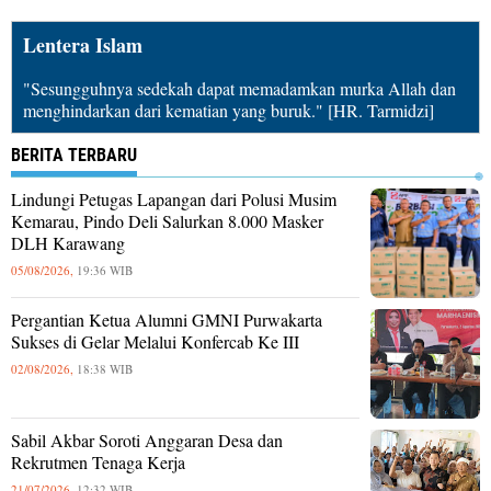
Lentera Islam
"Sesungguhnya sedekah dapat memadamkan murka Allah dan
menghindarkan dari kematian yang buruk." [HR. Tarmidzi]
BERITA TERBARU
Lindungi Petugas Lapangan dari Polusi Musim
Kemarau, Pindo Deli Salurkan 8.000 Masker
DLH Karawang
05/08/2026,
19:36 WIB
Pergantian Ketua Alumni GMNI Purwakarta
Sukses di Gelar Melalui Konfercab Ke III
02/08/2026,
18:38 WIB
Sabil Akbar Soroti Anggaran Desa dan
Rekrutmen Tenaga Kerja
21/07/2026,
12:32 WIB