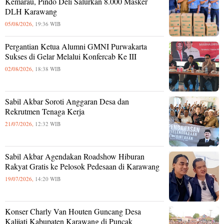
Kemarau, Pindo Deli Salurkan 8.000 Masker
DLH Karawang
05/08/2026,
19:36 WIB
Pergantian Ketua Alumni GMNI Purwakarta
Sukses di Gelar Melalui Konfercab Ke III
02/08/2026,
18:38 WIB
Sabil Akbar Soroti Anggaran Desa dan
Rekrutmen Tenaga Kerja
21/07/2026,
12:32 WIB
Sabil Akbar Agendakan Roadshow Hiburan
Rakyat Gratis ke Pelosok Pedesaan di Karawang
19/07/2026,
14:20 WIB
Konser Charly Van Houten Guncang Desa
Kalijati Kabupaten Karawang di Puncak