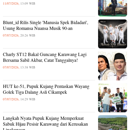
11/07/2026,
13:09 WIB
Blunt_id Rilis Single 'Manusia Spek Bidadari',
Usung Romansa Nuansa Musik 90-an
07/07/2026,
20:26 WIB
Charly ST12 Bakal Guncang Karawang Lagi
Bersama Sabil Akbar, Catat Tanggalnya!
07/07/2026,
13:38 WIB
HUT ke-51, Pupuk Kujang Pentaskan Wayang
Golek Tiga Dalang Asli Cikampek
07/07/2026,
14:29 WIB
Langkah Nyata Pupuk Kujang Memperkuat
Sabuk Hijau Pesisir Karawang dari Kerusakan
Lingkungan