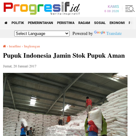
KAMIS
6 08 2026
POLITIK
PEMERINTAHAN
PERISTIWA
RAGAM
SOSIAL
EKONOMI
PEN
Powered by
Translate
›
headline
›
lingkungan
Pupuk Indonesia Jamin Stok Pupuk Aman
Pupuk Indonesia Jamin Stok Pupuk Aman
Jumat, 20 Januari 2017