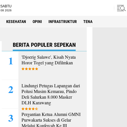
SABTU
 08 2026
KESEHATAN
OPINI
INFRASTRUKTUR
TENAGA KERJA
SPORT
BERITA POPULER SEPEKAN
'Djoerig Salawe', Kisah Nyata
Horor Togel yang Difilmkan
Lindungi Petugas Lapangan dari
Polusi Musim Kemarau, Pindo
Deli Salurkan 8.000 Masker
DLH Karawang
Pergantian Ketua Alumni GMNI
Purwakarta Sukses di Gelar
Melalui Konfercab Ke III