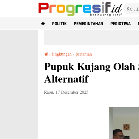
POLITIK
PEMERINTAHAN
PERISTIWA
›
lingkungan
›
pertanian
Pupuk Kujang Olah Sampah Plastik Jadi BBM Alternatif
Pupuk Kujang Olah 
Alternatif
Rabu, 17 Desember 2025