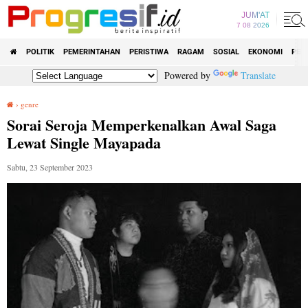
JUM'AT
7 08 2026
POLITIK
PEMERINTAHAN
PERISTIWA
RAGAM
SOSIAL
EKONOMI
PEN
Powered by
Translate
›
genre
Sorai Seroja Memperkenalkan Awal Saga Lewat Single Mayapada
Sorai Seroja Memperkenalkan Awal Saga
Lewat Single Mayapada
Sabtu, 23 September 2023